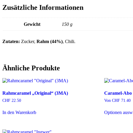
(12MA)
Menge
Zusätzliche Informationen
Gewicht
150 g
Zutaten:
Zucker,
Rahm (44%)
, Chili.
Ähnliche Produkte
Rahmcaramel „Original“ (3MA)
Caramel-Abo 
CHF
22.50
Von
CHF
71.40
In den Warenkorb
Optionen ausw