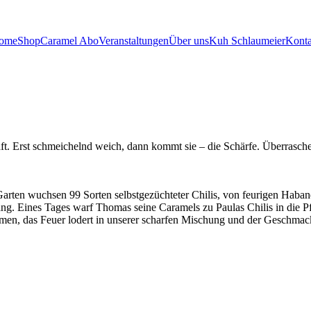
ome
Shop
Caramel Abo
Veranstaltungen
Über uns
Kuh Schlaumeier
Konta
ft. Erst schmeichelnd weich, dann kommt sie – die Schärfe. Überraschen
arten wuchsen 99 Sorten selbstgezüchteter Chilis, von feurigen Haban
. Eines Tages warf Thomas seine Caramels zu Paulas Chilis in die Pfa
men, das Feuer lodert in unserer scharfen Mischung und der Geschmack