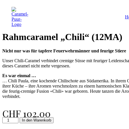
H
Rahmcaramel „Chili“ (12MA)
Nicht nur was für tapfere Feuerwehrmänner und feurige Stiere
Unser Chili-Caramel verbindet cremige Süsse mit feuriger Leidenscha
dieses Caramel nicht mehr vergessen.
Es war einmal …
… Chili Paula, eine kochende Chilischote aus Südamerika. In ihrem G
ihrer Küche – ihre Aromen verschmolzen zu einem harmonischen Klang
die feurig-cremige Fusion «Chili» war geboren. Heute tanzen die Aro
verbindet.
CHF
102.00
Rahmcaramel
In den Warenkorb
"Chili"