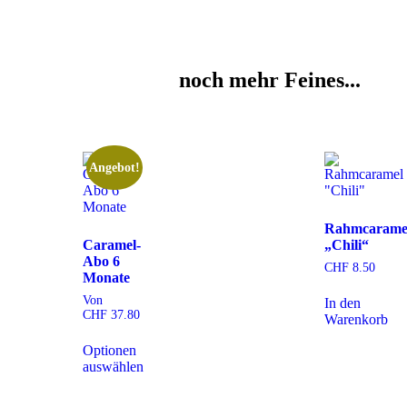
noch mehr Feines...
Angebot!
Rahmcarame
Caramel-
„Chili“
Abo 6
CHF
8.50
Monate
Von
In den
CHF
37.80
Warenkorb
Optionen
auswählen