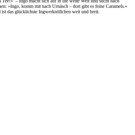
 Tee!» – Ingo macht sich auf in die weite Welt und sucht nach
nen: «Ingo, komm mit nach Urnäsch – dort gibt es feine Caramels.»
 ist das glücklichste Ingwerknöllchen weit und breit.