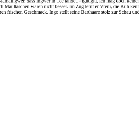
maIngwer, dass Ingwer in Tee landet. «Igittigitt, ich mag doch keinen
ch Maultaschen waren nicht besser. Im Zug lernt er Vreni, die Kuh ken
nen frischen Geschmack. Ingo stellt seine Barthaare stolz zur Schau und