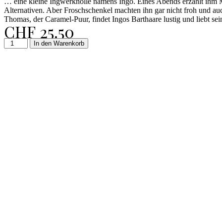
… eine kleine Ingwerknolle namens Ingo. Eines Abends erzählt ihm Ma
Alternativen. Aber Froschschenkel machten ihn gar nicht froh und au
Thomas, der Caramel-Puur, findet Ingos Barthaare lustig und liebt sei
CHF
25.50
In den Warenkorb